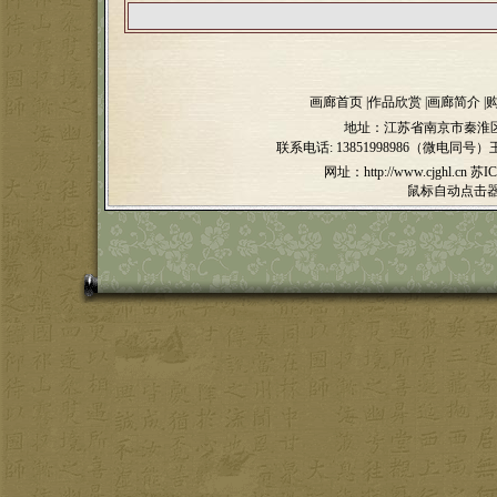
画廊首页
|
作品欣赏
|
画廊简介
|
地址：江苏省南京市秦淮区
联系电话:
13851998986（微电同号）
网址：http://www.cjghl.cn
苏IC
鼠标自动点击