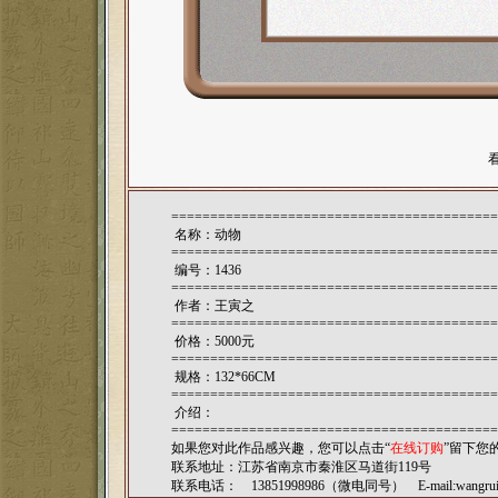
==========================================
名称：动物
==========================================
编号：1436
==========================================
作者：
王寅之
==========================================
价格：5000元
==========================================
规格：132*66CM
==========================================
介绍：
==========================================
如果您对此作品感兴趣，您可以点击“
在线订购
”留下您
联系地址：江苏省南京市秦淮区马道街119号
联系电话： 13851998986（微电同号） E-mail:
wangru