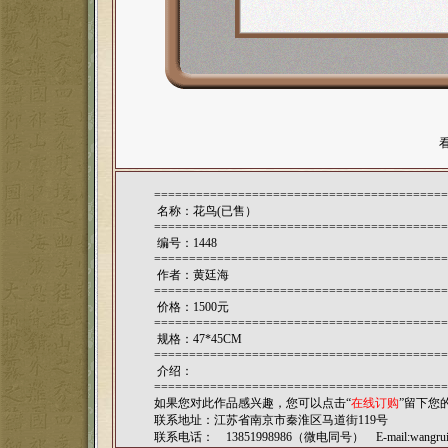
==========================================
名称：花鸟(已售）
==========================================
编号：1448
==========================================
作者：
黄廷海
==========================================
价格：1500元
==========================================
规格：47*45CM
==========================================
介绍：
==========================================
如果您对此作品感兴趣，您可以点击“
在线订购
”留下您
联系地址：江苏省南京市秦淮区马道街119号
联系电话： 13851998986（微电同号） E-mail:
wangru