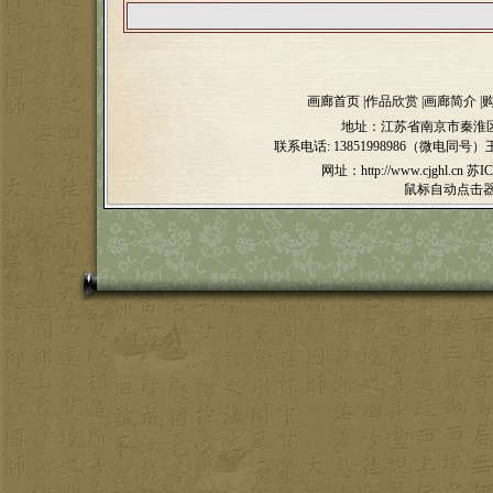
画廊首页
|
作品欣赏
|
画廊简介
|
地址：江苏省南京市秦淮区
联系电话:
13851998986（微电同号）
网址：http://www.cjghl.cn
苏IC
鼠标自动点击