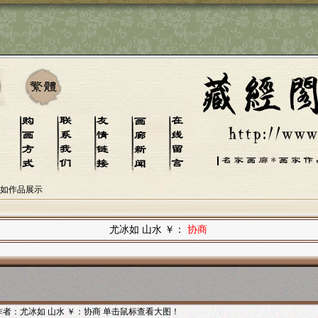
冰如作品展示
尤冰如 山水 ￥：
协商