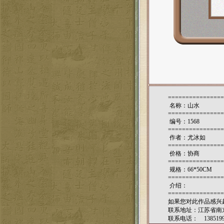
================
名称：山水
================
编号：1568
================
作者：
尤冰如
================
价格：协商
================
规格：66*50CM
================
介绍：
================
如果您对此作品感兴
联系地址：江苏省南京
联系电话： 1385199