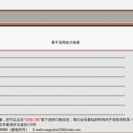
看不清用放大镜看
============================================================
============================================================
============================================================
============================================================
============================================================
============================================================
============================================================
趣，您可以点击“
在线订购
”留下您的订购信息，我们会在最短的时间内于您取得联系
市秦淮区马道街119号
8986（微电同号） E-mail:
wangruirui528@sohu.com