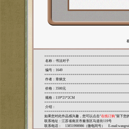
==========================================
名称：书法对子
==========================================
编号：1649
==========================================
作者：
章炳文
==========================================
价格：3500元
==========================================
规格：119*21*2CM
==========================================
介绍：
==========================================
如果您对此作品感兴趣，您可以点击“
在线订购
”留下您
联系地址：江苏省南京市秦淮区马道街119号
联系电话： 13851998986（微电同号） E-mail:
wangru