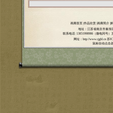
画廊首页
|
作品欣赏
|
画廊简介
|
地址：江苏省南京市秦淮区
联系电话:
13851998986（微电同号）
网址：http://www.cjghl.cn
苏IC
鼠标自动点击