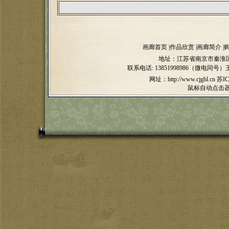
画廊首页
|
作品欣赏
|
画廊简介
|
地址：江苏省南京市秦淮区
联系电话:
13851998986（微电同号）
网址：http://www.cjghl.cn
苏IC
鼠标自动点击