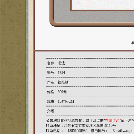
==========================================
名称：书法
==========================================
编号：1754
==========================================
作者：
祝维绣
==========================================
价格：600元
==========================================
规格：134*67CM
==========================================
介绍：
==========================================
如果您对此作品感兴趣，您可以点击“
在线订购
”留下您
联系地址：江苏省南京市秦淮区马道街119号
联系电话： 13851998986（微电同号） E-mail:
wangru