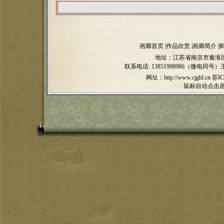
画廊首页
|
作品欣赏
|
画廊简介
|
地址：江苏省南京市秦淮区
联系电话:
13851998986（微电同号）
网址：http://www.cjghl.cn
苏IC
鼠标自动点击