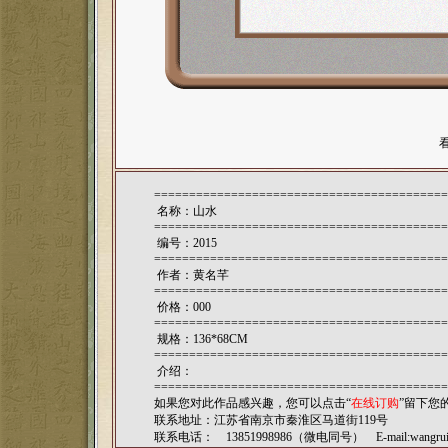
==========================================
名称：山水
==========================================
编号：2015
==========================================
作者：
黄名芊
==========================================
价格：000
==========================================
规格：136*68CM
==========================================
介绍：
==========================================
如果您对此作品感兴趣，您可以点击“
在线订购
”留下您
联系地址：江苏省南京市秦淮区马道街119号
联系电话： 13851998986（微电同号） E-mail:
wangru