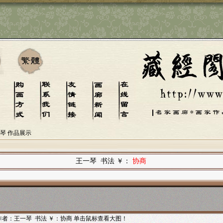
一琴 作品展示
王一琴 书法 ￥：
协商