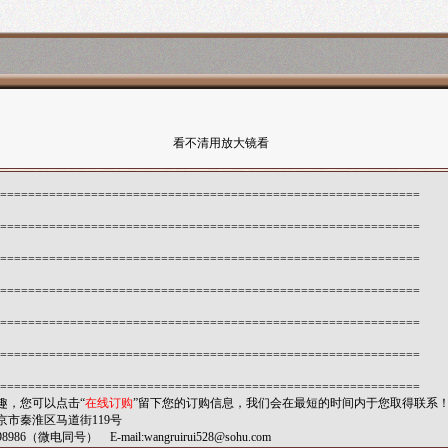
看不清用放大镜看
============================================================
============================================================
============================================================
============================================================
============================================================
============================================================
============================================================
趣，您可以点击“
在线订购
”留下您的订购信息，我们会在最短的时间内于您取得联系
市秦淮区马道街119号
8986（微电同号） E-mail:
wangruirui528@sohu.com