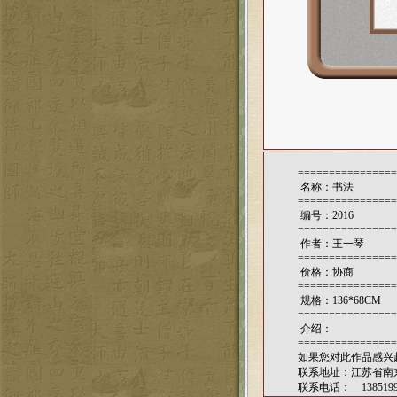
================
名称：书法
================
编号：2016
================
作者：
王一琴
================
价格：协商
================
规格：136*68CM
================
介绍：
================
如果您对此作品感兴
联系地址：江苏省南京
联系电话： 1385199