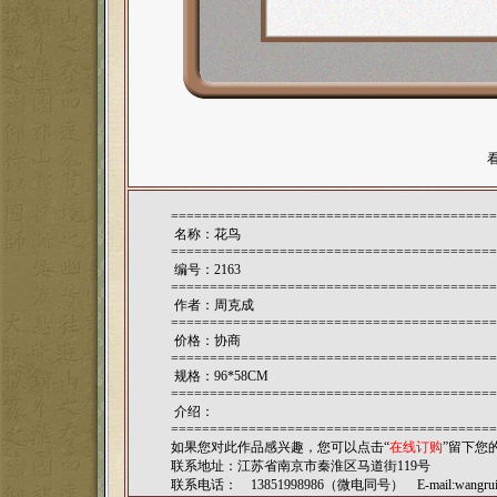
==========================================
名称：花鸟
==========================================
编号：2163
==========================================
作者：
周克成
==========================================
价格：协商
==========================================
规格：96*58CM
==========================================
介绍：
==========================================
如果您对此作品感兴趣，您可以点击“
在线订购
”留下您
联系地址：江苏省南京市秦淮区马道街119号
联系电话： 13851998986（微电同号） E-mail:
wangru