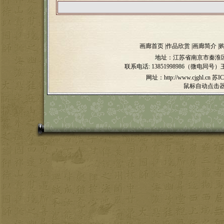
画廊首页
|
作品欣赏
|
画廊简介
|
地址：江苏省南京市秦淮区
联系电话:
13851998986（微电同号）
网址：http://www.cjghl.cn
苏IC
鼠标自动点击