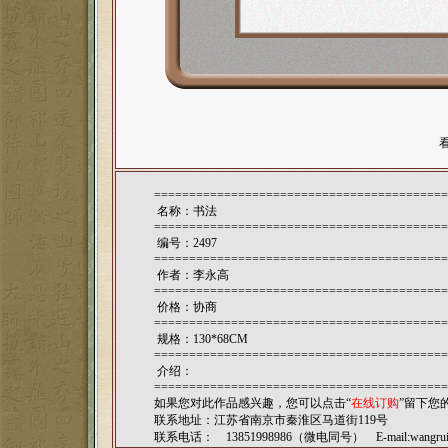
==========================================
名称：书法
==========================================
编号：2497
==========================================
作者：
李永高
==========================================
价格：协商
==========================================
规格：130*68CM
==========================================
介绍：
==========================================
如果您对此作品感兴趣，您可以点击“
在线订购
”留下您
联系地址：江苏省南京市秦淮区马道街119号
联系电话： 13851998986（微电同号） E-mail:
wangru