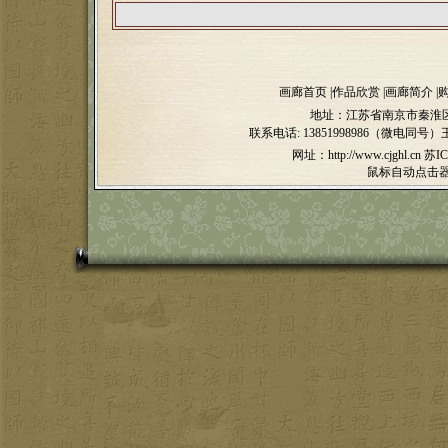
画廊首页
|
作品欣赏
|
画廊简介
|
地址：江苏省南京市秦淮区
联系电话:
13851998986（微电同号）
网址：http://www.cjghl.cn
苏IC
鼠标自动点击