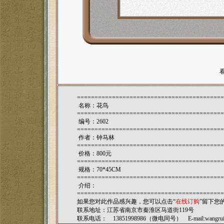
==========================================
名称：花鸟
==========================================
编号：2602
==========================================
作者：
钟马林
==========================================
价格：800元
==========================================
规格：70*45CM
==========================================
介绍：
==========================================
如果您对此作品感兴趣，您可以点击“
在线订购
”留下您
联系地址：江苏省南京市秦淮区马道街119号
联系电话： 13851998986（微电同号） E-mail:
wangru