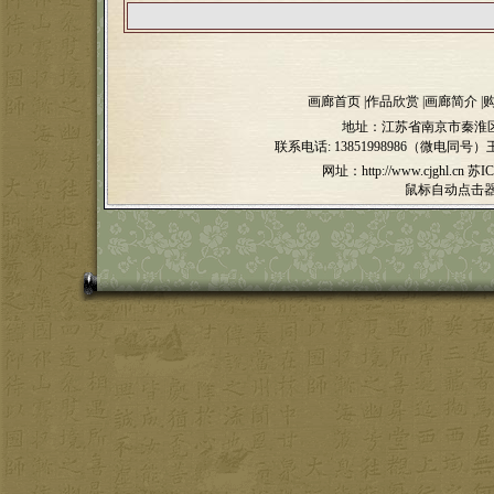
画廊首页
|
作品欣赏
|
画廊简介
|
地址：江苏省南京市秦淮区
联系电话:
13851998986（微电同号）
网址：http://www.cjghl.cn
苏IC
鼠标自动点击