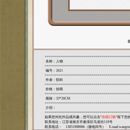
==========================================
名称：人物
==========================================
编号：2621
==========================================
作者：
郜科
==========================================
价格：协商
==========================================
规格：33*26CM
==========================================
介绍：
==========================================
如果您对此作品感兴趣，您可以点击“
在线订购
”留下您
联系地址：江苏省南京市秦淮区马道街119号
联系电话： 13851998986（微电同号） E-mail:
wangru