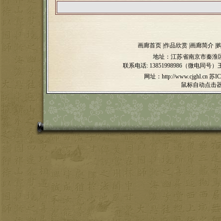
画廊首页
|
作品欣赏
|
画廊简介
|
地址：江苏省南京市秦淮区
联系电话:
13851998986（微电同号）
网址：http://www.cjghl.cn
苏IC
鼠标自动点击