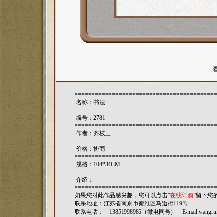
==========================================
名称：书法
==========================================
编号：2781
==========================================
作者：
齐枝三
==========================================
价格：协商
==========================================
规格：104*34CM
==========================================
介绍：
==========================================
如果您对此作品感兴趣，您可以点击“
在线订购
”留下您
联系地址：江苏省南京市秦淮区马道街119号
联系电话： 13851998986（微电同号） E-mail:
wangru