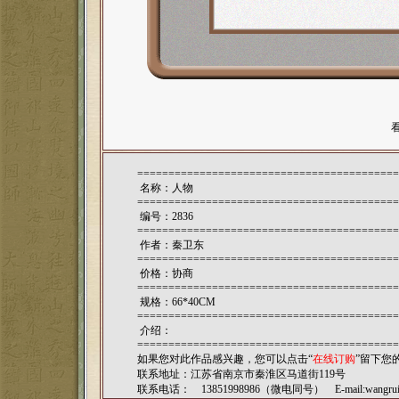
==========================================
名称：人物
==========================================
编号：2836
==========================================
作者：
秦卫东
==========================================
价格：协商
==========================================
规格：66*40CM
==========================================
介绍：
==========================================
如果您对此作品感兴趣，您可以点击“
在线订购
”留下您
联系地址：江苏省南京市秦淮区马道街119号
联系电话： 13851998986（微电同号） E-mail:
wangru