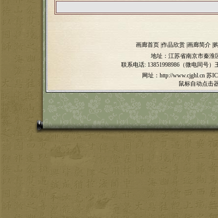
画廊首页
|
作品欣赏
|
画廊简介
|
地址：江苏省南京市秦淮区
联系电话:
13851998986（微电同号）
网址：http://www.cjghl.cn
苏IC
鼠标自动点击