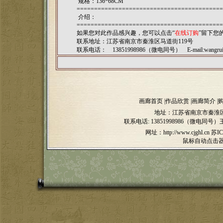
规格：136*68CM
==========================================
介绍：
==========================================
如果您对此作品感兴趣，您可以点击“
在线订购
”留下您
联系地址：江苏省南京市秦淮区马道街119号
联系电话： 13851998986（微电同号） E-mail:
wangru
画廊首页
|
作品欣赏
|
画廊简介
|
地址：江苏省南京市秦淮区
联系电话:
13851998986（微电同号）
网址：http://www.cjghl.cn
苏IC
鼠标自动点击