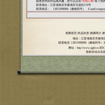
如果您对此作品感兴趣，您可以点击“
在线订购
”留下您
联系地址：江苏省南京市秦淮区马道街119号
联系电话： 13851998986（微电同号） E-mail:
wangru
画廊首页
|
作品欣赏
|
画廊简介
|
地址：江苏省南京市秦淮区
联系电话:
13851998986（微电同号）
网址：http://www.cjghl.cn
苏IC
鼠标自动点击