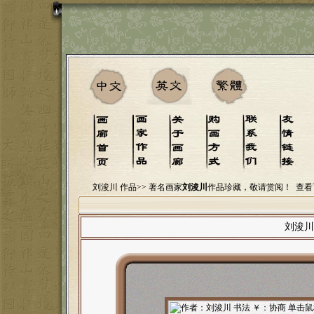
刘浚川 作品>>
著名画家
刘浚川
作品珍藏，敬请赏阅！
查看
刘浚川