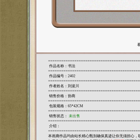
==========================================
作品名称：书法
==========================================
作品编号：2402
==========================================
作者姓名：
刘浚川
==========================================
销售价格：协商
==========================================
包装规格：65*42CM
==========================================
销售状态：
未出售
==========================================
介绍：
==========================================
本画廊作品均由站长精心甄别确保真迹让你无须担心，联系电