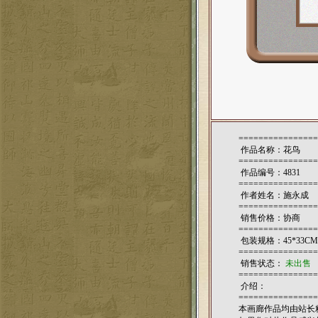
================
作品名称：花鸟
================
作品编号：4831
================
作者姓名：
施永成
================
销售价格：协商
================
包装规格：45*33CM
================
销售状态：
未出售
================
介绍：
================
本画廊作品均由站长精