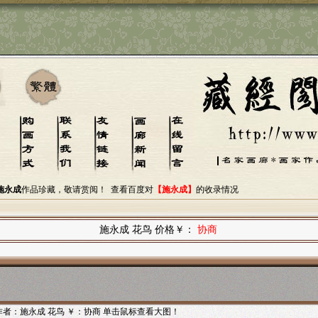
施永成
作品珍藏，敬请赏阅！
查看百度对
【施永成】
的收录情况
施永成 花鸟 价格￥：
协商