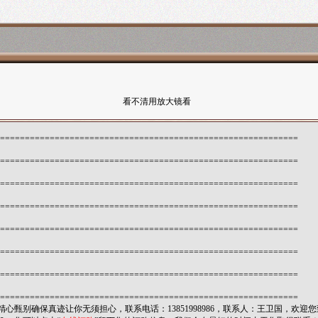
看不清用放大镜看
============================================================
============================================================
============================================================
============================================================
============================================================
============================================================
============================================================
============================================================
心甄别确保真迹让你无须担心，联系电话：13851998986，联系人：王卫国，欢迎