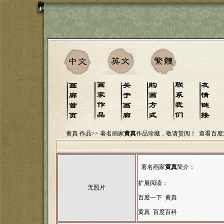
黄真 作品>>
著名画家
黄真
作品珍藏，敬请赏阅！
查看百度
著名画家
黄真
简介：
扩展阅读：
无照片
百度一下 黄真
黄真 百度百科