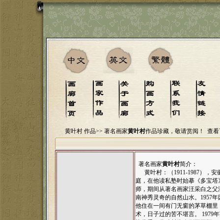
黄叶村 作品>>
著名画家
黄叶村
作品珍藏，敬请赏阅！
查看
著名画家
黄叶村
简介：
黄叶村：（1911-1987）
庭，在他读私塾时始摹《多宝塔
师，期间从著名画家汪采白之父
南神秀灵奇的自然山水。1957
他住在一间有门无窗的茅草棚里
术，日子过的苦不堪言。 197