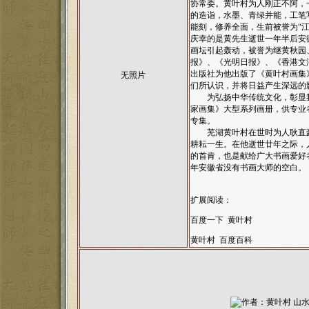
协常委。黄叶村为人刚正不阿，
的造诣，水墨、青绿并能，工笔
能刻，修养全面，生前被誉为“
庆幸的是黄先生逝世一年半后安
画坛引起轰动，被誉为继黄秋园、
报》、《光明日报》、《香港文
出版社为他出版了《黄叶村画集
无照片
们所认识，并将日益产生深远的
为弘扬中华传统文化，彰显我
家画集》大型系列画册，供专业
专集。
芜湖黄叶村在世时为人耿直豪
耕耘一生。在他逝世廿年之际，
的首肯，也是献给广大书画爱好
年安徽省没有书画大师的空白。
扩展阅读：
百度一下 黄叶村
黄叶村 百度百科