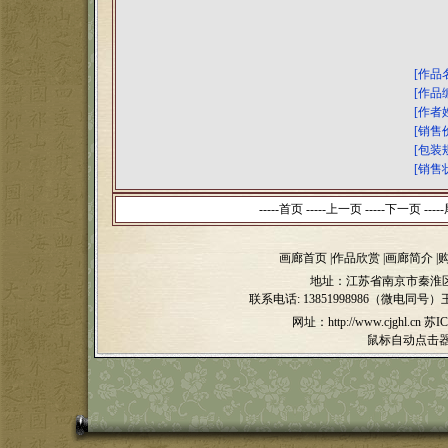
[作品
[作品
[作者
[销售
[包装
[销售
-----首页 -----上一页
-----下一页 -----
画廊首页
|
作品欣赏
|
画廊简介
|
地址：江苏省南京市秦淮区
联系电话:
13851998986（微电同号）
网址：http://www.cjghl.cn
苏IC
鼠标自动点击