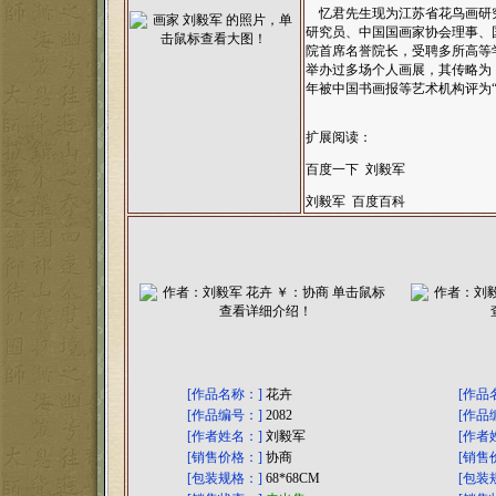
忆君先生现为江苏省花鸟画研
研究员、中国国画家协会理事、
院首席名誉院长，受聘多所高等
举办过多场个人画展，其传略为
年被中国书画报等艺术机构评为“
扩展阅读：
百度一下 刘毅军
刘毅军 百度百科
[作品名称：]
花卉
[作品
[作品编号：]
2082
[作品
[作者姓名：]
刘毅军
[作者
[销售价格：]
协商
[销售
[包装规格：]
68*68CM
[包装