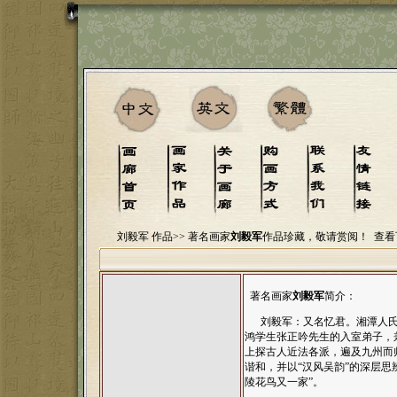
刘毅军 作品>>
著名画家
刘毅军
作品珍藏，敬请赏阅！
查看
著名画家
刘毅军
简介：
刘毅军：又名忆君。湘潭人氏
鸿学生张正吟先生的入室弟子，
上探古人近法各派，遍及九州而
谐和，并以“汉风吴韵”的深层
陵花鸟又一家”。