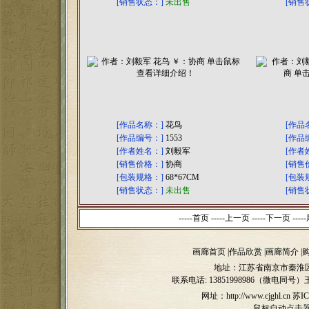
[销售状态：]
未出售
[销售
[作品名称：]
花鸟
[作品
[作品编号：]
1553
[作品
[作者姓名：]
刘毅军
[作者
[销售价格：]
协商
[销售
[包装规格：]
68*67CM
[包装
[销售状态：]
未出售
[销售
-----首页 -----上一页
-----下一页 -----
画廊首页
|
作品欣赏
|
画廊简介
|
地址：江苏省南京市秦淮区
联系电话:
13851998986（微电同号）
网址：http://www.cjghl.cn
苏IC
鼠标自动点击