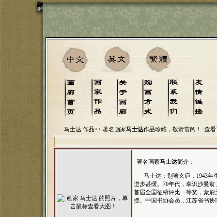
马士达 作品>>
著名画家
马士达
作品珍藏，敬请赏阅！
查看
著名画家
马士达
简介：
马士达：别署玄庐，1943年生
进步甚缓。70年代，幸识沙曼翁
首届全国征稿评比一等奖，蒙尉
授。中国书协会员，江苏省书协