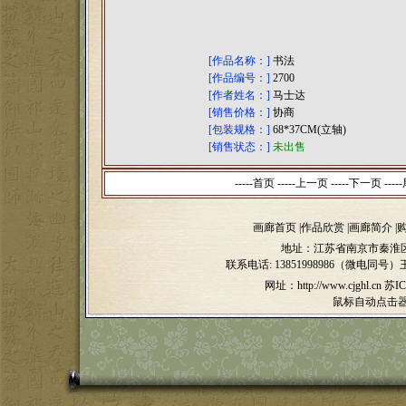
[作品名称：]
书法
[作品编号：]
2700
[作者姓名：]
马士达
[销售价格：]
协商
[包装规格：]
68*37CM(立轴)
[销售状态：]
未出售
-----首页 -----上一页
-----下一页 -----
画廊首页
|
作品欣赏
|
画廊简介
|
地址：江苏省南京市秦淮区
联系电话:
13851998986（微电同号）
网址：http://www.cjghl.cn
苏IC
鼠标自动点击