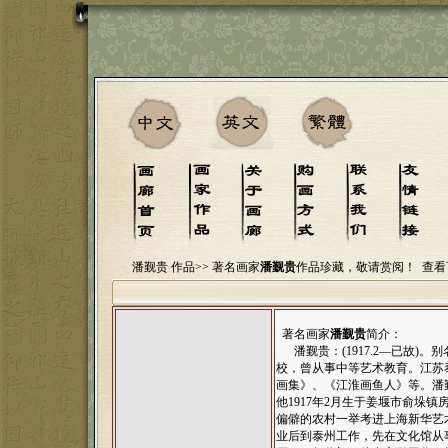
潘觐贵 作品>>
著名画家
潘觐贵
作品珍藏，敬请赏阅！
查看
著名画家
潘觐贵
简介：
潘觐贵：(1917.2—已故)。
校，曾从事中等艺术教育。江苏
画集》、《江淮画鱼人》等。潘
他1917年2月生于姜堰市俞垛镇
偏僻的农村一举考进上海新华艺
业后到泰州工作，先在文化馆从