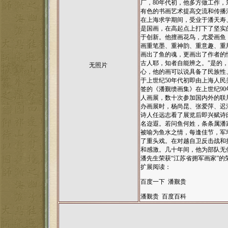
厂，80年代初，他多方做工作
有色的书画艺术提高交流和传播
在上海求学期间，受业于潘天寿
是国画，在高起点上打下了坚实
于创新。他擅画花鸟，尤爱画鱼
画重笔墨、重神韵、重意趣、重
画出了鱼的魂，更画出了作者的
古人耶，知者自能辨之。”是的
无照片
心，他的画可以说具备了民族性
于上世纪50年代初即由上海人
签的《潘觐缋画集》在上世纪9
人画展，数十次参加国内外的联展
办画展时，杨尚昆、张爱萍、迟
诗人任远志看了展览后即兴赋诗
名迩遐。若问鱼何姓，条条属潘
被喻为鱼水之情，每逢佳节，军
了重头戏。在对越自卫反击战和
和感激。几十年间，他为部队无
潘先生荣获“江苏省拥军画家”的
扩展阅读：
百度一下 潘觐贵
潘觐贵 百度百科