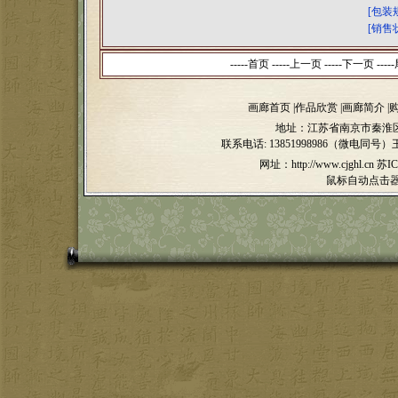
[包装
[销售
-----首页 -----上一页
-----下一页 -----
画廊首页
|
作品欣赏
|
画廊简介
|
地址：江苏省南京市秦淮区
联系电话:
13851998986（微电同号）
网址：http://www.cjghl.cn
苏IC
鼠标自动点击