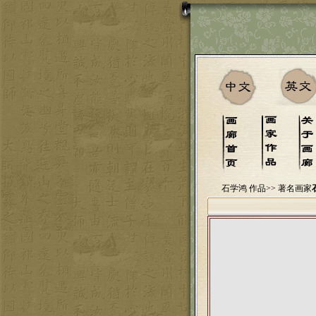
石学鸿 作品>>
著名画家