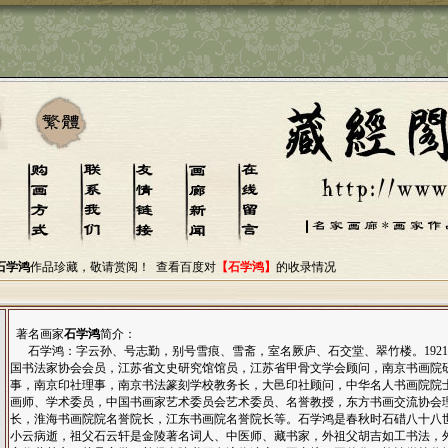
石学鸿
作品珍藏，敬请赏阅！
查看百度对
【石学鸿】
的收录情况
著名画家
石学鸿
简介：
石学鸿：字云孙、号志勤，别号雪痕、雪斋，室名厥庐、石交堂、翠竹楼。1921
国书法家协会会员，江苏省文史研究馆馆员，江苏省甲骨文学会顾问，南京书画院
事，南京印社理事，南京书法篆刻学校教务长，大邑印社顾问，中华名人书画院院
画师、学术委员，中国书画家艺术委员会艺术委员、名誉教授，东方书画交流协会
长，淮海书画院院名誉院长，江东书画院名誉院长等。石学鸿是春秋时石碏八十八
小云病逝，祖父石云轩是金陵著名词人、中医师、藏书家，外祖父胡吉如工书法，