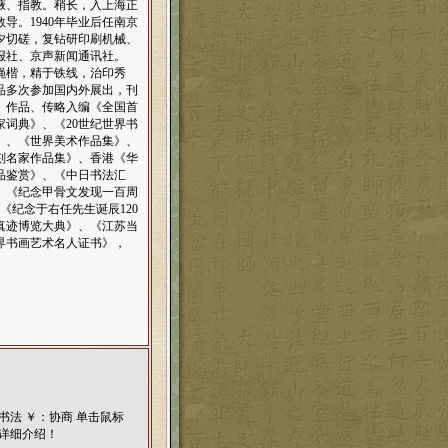
掖、指教。稍长，入上海正
。1940年毕业后任南京
夕切磋，复钻研印刷机械、
国报社、京声新闻通讯社。
蝇楷，精于铁线，治印秀
品多次参加国内外展出，刊
。作品、传略入编《全国首
词典》、《20世纪世界书
》、《世界美术作品集》、
刻名家作品集》、香港《华
品鉴赏》、《中日书法汇
、《纪念甲骨文发现一百周
《纪念于右任先生诞辰120
真迹博览大典》、《江苏当
世界书画艺术名人证书》，