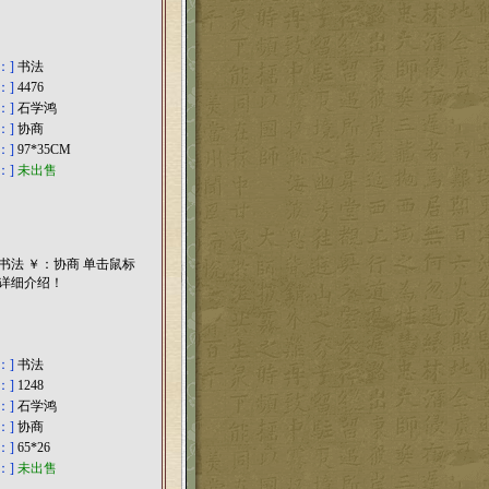
：]
书法
：]
4476
：]
石学鸿
：]
协商
：]
97*35CM
：]
未出售
：]
书法
：]
1248
：]
石学鸿
：]
协商
：]
65*26
：]
未出售