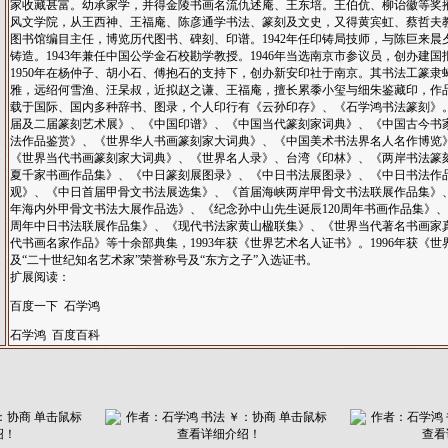
家收藏甚富。幼承家学，并得金陵书画名流仇述庵、王东培。王伯伉、柳诒徽等奖
风文学院，从王西神、王福庵、陈彦通学书法、篆刻及文史，又得黄宾虹、蔡哲夫教导
图书馆编目主任，博览历代图书、碑刻、印谱。1942年任印铸局技师，与陈巨来晨
铸造。1943年兼任中国公学金石校勘学教授。1946年当选南京市参议员，创办建
1950年在杨仲子、胡小石、傅抱石的支持下，创办新安印社于南京。其书法工篆隶
雅，远绍何雪渔、汪杲叔，近拟赵之谦、王福庵，擅长累黍小玺与细朱鉴藏印，作
载于国际、国内多种辞书、图录，个人印行有《云孙印存》、《石学鸿书法篆刻》
届及二届篆刻艺术展》、《中国印谱》、《中国当代篆刻家词典》、《中国古今书家
法作品鉴赏》、《世界华人书画篆刻家大词典》、《中国美术书法界名人名作博览
《世界当代书画篆刻家大词典》、《世界名人录》、台湾《印林》、《两岸书法篆
夏千家书画作品集》、《中日篆刻展图录》、《中日书法展图录》、《中日书法作
观》、《中日首届甲骨文书法展选集》、《首届海峡两岸甲骨文书法联展作品集》
年海内外甲骨文书法大展作品选》、《纪念孙中山先生诞辰120周年书画作品集》、
周年中日书法联展作品集》、《现代书法家黄山楹联集》、《世界当代著名书画家
代书画名家作品》等十余部典集，1993年获《世界艺术名人证书》。1996年获《
及“二十世纪知名艺术家”荣誉称号及“东方之子”入选证书。
扩展阅读：
百度一下 石学鸿
石学鸿 百度百科