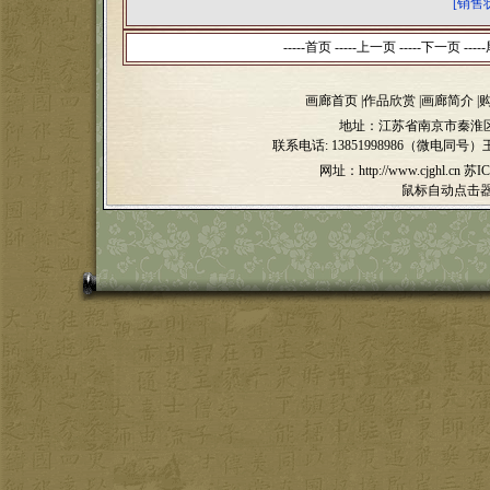
[销售
-----首页 -----上一页
-----下一页 -----
画廊首页
|
作品欣赏
|
画廊简介
|
地址：江苏省南京市秦淮区
联系电话:
13851998986（微电同号）
网址：http://www.cjghl.cn
苏IC
鼠标自动点击