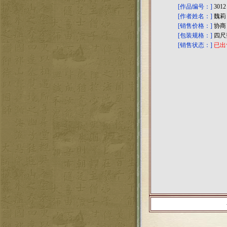
[作品编号：]
3012
[作者姓名：]
魏莉
[销售价格：]
协商
[包装规格：]
四尺
[销售状态：]
已出