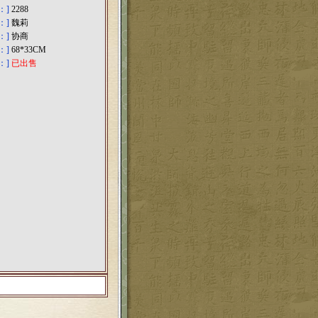
：]
2288
：]
魏莉
：]
协商
：]
68*33CM
：]
已出售