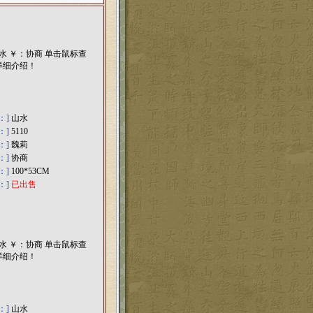
：]
山水
：]
5110
：]
魏莉
：]
协商
：]
100*53CM
：]
已出售
：]
山水