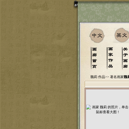
魏莉 作品>>
著名画家
魏