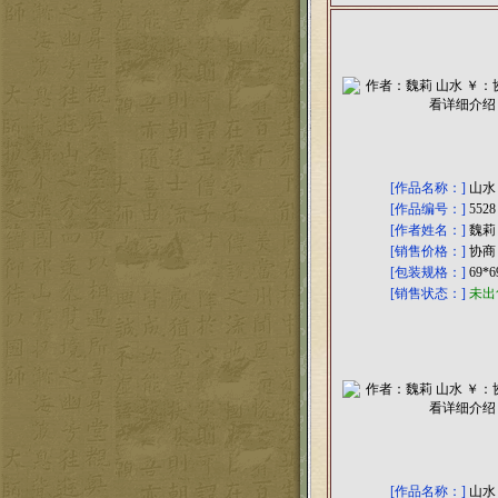
[作品名称：]
山水
[作品编号：]
5528
[作者姓名：]
魏莉
[销售价格：]
协商
[包装规格：]
69*
[销售状态：]
未出
[作品名称：]
山水