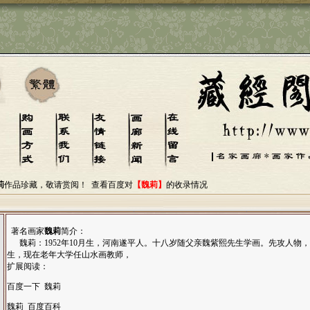
莉
作品珍藏，敬请赏阅！
查看百度对
【魏莉】
的收录情况
著名画家
魏莉
简介：
魏莉：1952年10月生，河南遂平人。十八岁随父亲魏紫熙先生学画。先攻人物
生，现在老年大学任山水画教师，
扩展阅读：
百度一下 魏莉
魏莉 百度百科