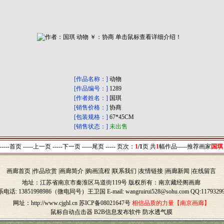
[作品名称：]
动物
[作品编号：]
1289
[作者姓名：]
国琪
[销售价格：]
协商
[包装规格：]
67*45CM
[销售状态：]
未出售
-----首页 -----上一页
-----下一页 -----尾页 -----
页次：
1
/1
页 共
1
幅作品-----
推荐画家
国琪
画廊首页
|
作品欣赏
|
画廊简介
|
购画流程
|
联系我们
|
友情链接
|
画廊新闻
|
在线留言
地址：江苏省南京市秦淮区马道街119号 版权所有：南京藏经阁画廊
系电话:
13851998986（微电同号）
王卫国 E
-
mail: wangruirui528@sohu.com QQ:1179329
网址：http://www.cjghl.cn
苏ICP备08021647号
相信品质的力量【南京画廊】
鼠标自动点击器
B2B信息发布软件
防水透气膜