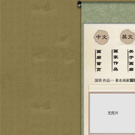
国琪 作品>>
著名画家
国
无照片