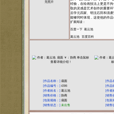
无照片
经验，在绘画技法上更是不拘
取的灵感是艺术创作的重要环
后学元四家、明沈石田和清袭
能够同时体现，这使他的作品
扩展阅读：
百度一下 葛云池
葛云池 百度百科
[作品名称：]
扇面
[作品
[作品编号：]
4306
[作品
[作者姓名：]
葛云池
[作者
[销售价格：]
协商
[销售
[包装规格：]
扇面
[包装
[销售状态：]
未出售
[销售