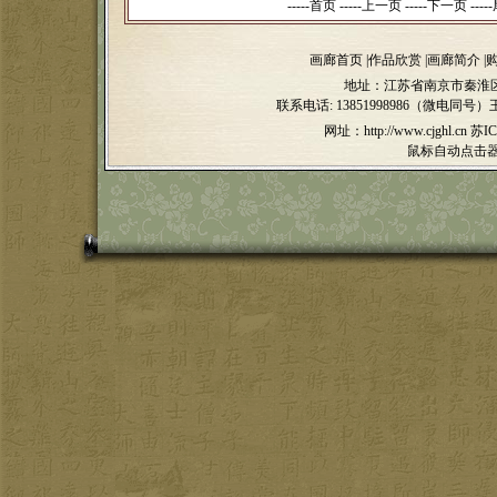
-----首页 -----上一页
-----下一页 -----
画廊首页
|
作品欣赏
|
画廊简介
|
地址：江苏省南京市秦淮区
联系电话:
13851998986（微电同号）
网址：http://www.cjghl.cn
苏IC
鼠标自动点击