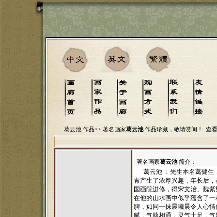
葛云池 作品>>
著名画家
葛云池
作品珍藏，敬请赏阅！
查
著名画家
葛云池
简介：
葛云池 ：先生本名葛健生
青产生了浓厚兴趣，年长后，
国画院进修，得宋文治、魏紫
在他的山水画中似乎蕴含了一
脾，如同一抹晨曦晨令人心情
腻，气脉相通，灵气十足，气