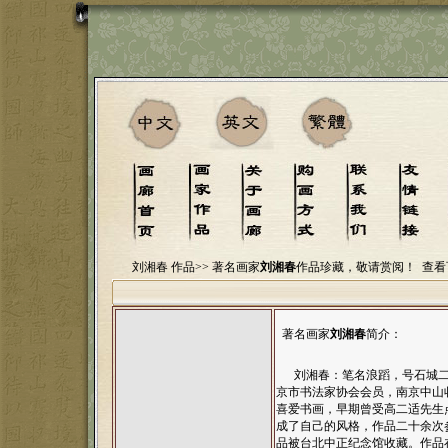
刘湘春 作品>>
著名画家
刘湘春
作品珍藏，敬请赏阅！
查看
著名画家
刘湘春
简介：
刘湘春：笔名浪蹈，号石城二和
京市书法家协会会员，南京中山
喜爱书画，早期曾受高二适先生
成了自己的风格，作品二十余次
品被台北中正纪念馆收藏。作品在