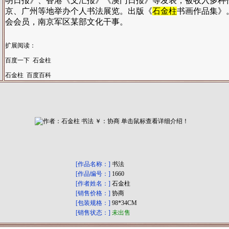
明日报》、香港《文汇报》《澳门日报》等发表，被收入多种
京、广州等地举办个人书法展览。出版《
石金柱
书画作品集》
会会员，南京军区某部文化干事。
扩展阅读：
百度一下 石金柱
石金柱 百度百科
[作品名称：]
书法
[作品编号：]
1660
[作者姓名：]
石金柱
[销售价格：]
协商
[包装规格：]
98*34CM
[销售状态：]
未出售