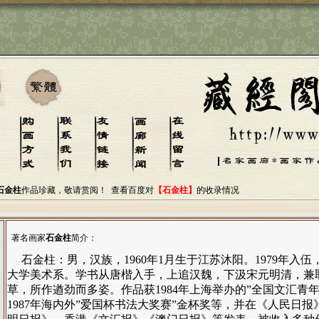
石金柱
作品珍藏，敬请赏阅！
查看百度对
【石金柱】
的收录情况
著名画家
石金柱
简介：
石金柱：男，汉族，1960年1月生于江苏沐阳。1979年入
大学美术系。学书从唐楷入手，上追汉魏，下汲宋元明清，兼
草，所作遒劲而多姿。作品获1984年上海举办的”全国文汇青
1987年海内外”爱国杯书法大奖赛”金杯奖等，并在《人民日