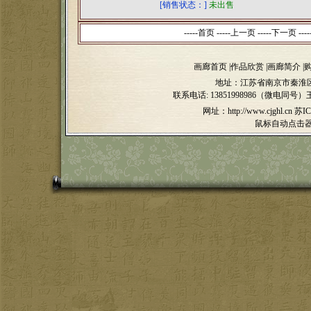
[销售状态：]
未出售
-----首页 -----上一页
-----下一页 ----
画廊首页
|
作品欣赏
|
画廊简介
|
地址：江苏省南京市秦淮区
联系电话:
13851998986（微电同号）
网址：http://www.cjghl.cn
苏IC
鼠标自动点击