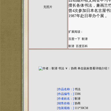
自幼随外祖父高登甲习书
擅长各体书法，兼画兰竹
无照片
曾4次参加日本名古屋书
1987年赴日举办个展 。
扩展阅读：
百度一下 靳潜
靳潜 百度百科
[作品名称：]
书法
[作品编号：]
5596
[作者姓名：]
靳潜
[销售价格：]
协商
[包装规格：]
111*30CM