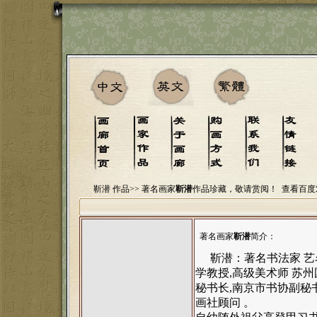
靳潜 作品>>
著名画家
靳潜
作品珍藏，敬请赏阅！
查看百度
著名画家
靳潜
简介：
靳潜：著名书法家 艺
学教授,高级美术师 苏
秘书长,南京市书协副秘
画社顾问 。