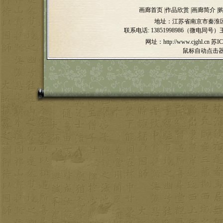
画廊首页
|
作品欣赏
|
画廊简介
|
地址：江苏省南京市秦淮区
联系电话:
13851998986（微电同号）
网址：http://www.cjghl.cn
苏IC
鼠标自动点击