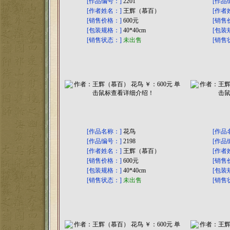
[作品编号：]
2201
[作品
[作者姓名：]
王辉（慕百）
[作者
[销售价格：]
600元
[销售
[包装规格：]
40*40cm
[包装
[销售状态：]
未出售
[销售
[作品名称：]
花鸟
[作品
[作品编号：]
2198
[作品
[作者姓名：]
王辉（慕百）
[作者
[销售价格：]
600元
[销售
[包装规格：]
40*40cm
[包装
[销售状态：]
未出售
[销售