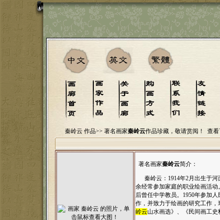
秦岭云 作品>>
著名画家
秦岭云
作品珍藏，敬请赏阅！
查看
著名画家
秦岭云
简介：
秦岭云：1914年2月出生于
余经常参加家庭的职业绘画活动。
后曾任中学教员。1950年参
作，并致力于绘画的研究工作，
岭云
山水画选》、《民间画工史