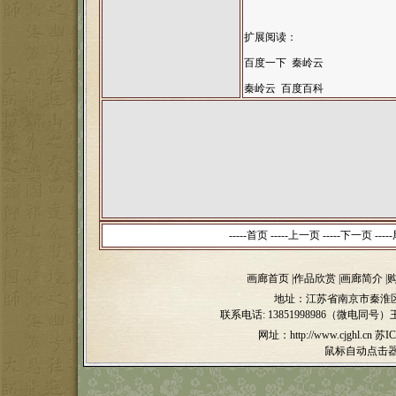
扩展阅读：
百度一下 秦岭云
秦岭云 百度百科
-----
首页
-----
上一页
-----下一页 -----
画廊首页
|
作品欣赏
|
画廊简介
|
地址：江苏省南京市秦淮区
联系电话:
13851998986（微电同号）
网址：http://www.cjghl.cn
苏IC
鼠标自动点击