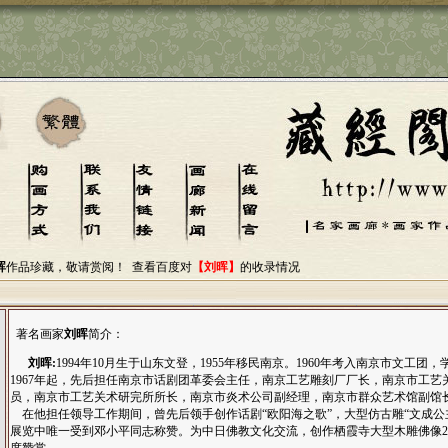
晖
作品珍藏，敬请赏阅！
查看百度对
【刘晖】
的收录情况
著名画家
刘晖
简介：
刘晖:
1994年10月生于山东文登，1955年移民南京。1960年考入南京市文工团
1967年起，先后担任南京市话剧团革委会主任，南京工艺雕刻厂厂长，南京市工艺
员，南京市工艺关术研完所所长，南京市炎术公司副经理，南京市群众艺术馆副馆
在他担任领导工作期间，曾先后领手创作话剧“欧阳海之歌”，大型仿古雕“文成公
展览中唯一受到邓小平同志称赞。为中日佛教文化交流，创作栖霞寺大型木雕佛像2