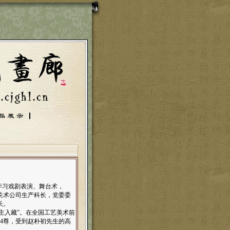
，学习戏剧表演、舞台术，
关术公司生产科长，党委委
长。
主入藏”。在全国工艺美术前
4尊，受到赵朴初先生的高