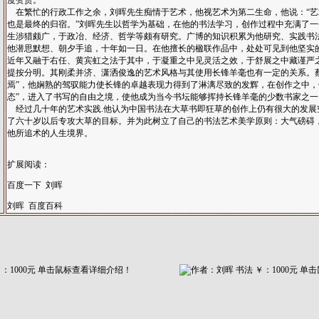
度赞赏。
在繁忙的行政工作之余，刘晖先生痴情于艺术，他视艺术为第二生命，他说：“艺
也是最终的归宿。”刘晖先生以哲学为基础，在他的书法学习，创作过程中充满了一
生涉猎颇广，于政冶、经济、哲学等颇有研究。广博的知识积累为他研究、实践书
他潜思默想、朝夕手追，十年如一日。在他擅长的楹联作品中，处处可见到他坚实
近年又融于右任、黄宾虹之法于其中，于凝重之中见灵活之效，于舒展之中藏谨严
提按分明。其刚柔并济、潇洒俊逸的艺术风格与其使用长锋羊毫也有一定的关系。
焉”，他娴熟的驾驭能力使长锋的卓越表现力得到了淋漓尽致的发辉，在创作之中，
态”，进入了书写的自由之境，使他成为当今书坛能够挥持长锋羊毫的少数书家之一
经过几十年的艺术实践.他认为中国书法在大草书即狂草的创作上仍有很大的发展
了六十岁以后专攻大草的目标。并为此树立了自己的书法艺术美学原则：大气磅碍
他所追术的人生境界。
扩展阅读：
百度一下 刘晖
刘晖 百度百科