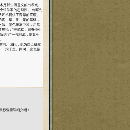
术是我生活意义的出发点。
个哲学家的思辩性。.刘晖先
法艺术提供了深厚的底蕴。
的真、草、隶、篆的基础，
之法。墨色燥润中和，用笔
蔡邕说：“惟笔软，则奇怪生
做到了“一气呵成，随意生
。
空间。因此，他为自己确立
，一泻千里。同时，这也是