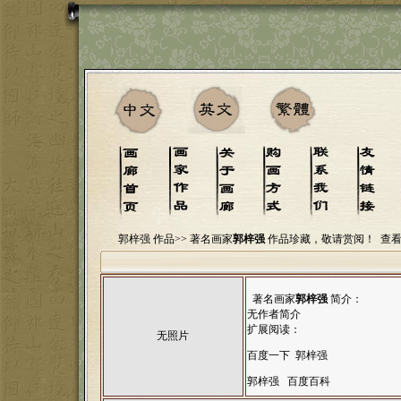
郭梓强 作品>>
著名画家
郭梓强
作品珍藏，敬请赏阅！
查
著名画家
郭梓强
简介：
无作者简介
扩展阅读：
无照片
百度一下 郭梓强
郭梓强 百度百科