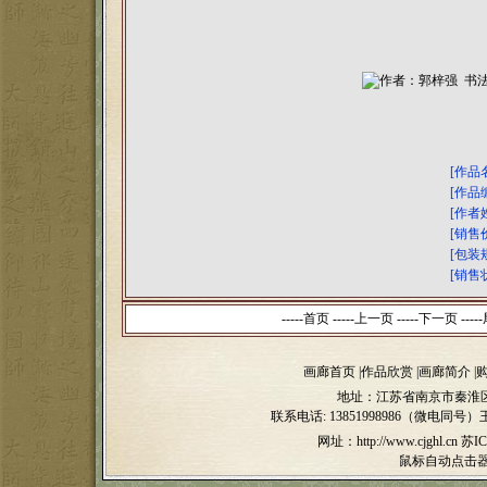
[作品
[作品
[作者
[销售
[包装
[销售
-----首页 -----上一页
-----下一页 -----
画廊首页
|
作品欣赏
|
画廊简介
|
地址：江苏省南京市秦淮区
联系电话:
13851998986（微电同号）
网址：http://www.cjghl.cn
苏IC
鼠标自动点击