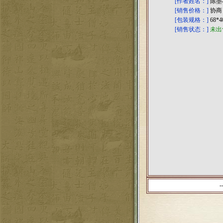
[作者姓名：]
陈墨
[销售价格：]
协商
[包装规格：]
68*
[销售状态：]
未出
-