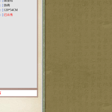
：]
陈墨石
：]
协商
：]
120*54CM
：]
已出售
石