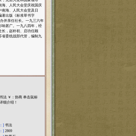
来，先后为党和国家领导
南海、人民大会堂庆祝国庆
中南海、人民大会堂及日
编著出版《标准草书字
办并亲任社长。一九三六年
影响甚广。一九八四年，经
社长，赵朴初、启功任顾
苏省委统战部代管，编制九
：]
书法
：]
2869