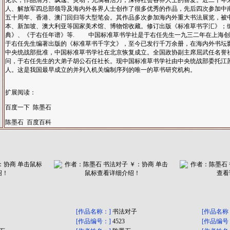
见长，作品清秀、飘逸、灵动，充满着活力，深得社会各界人士的喜爱。近二十年
人、解放军四总部领导及海内外各界人士创作了很多优秀的作品，先后四次参加中
五十周年、香港、澳门回归等大型笔会。其作品多次参加海内外重大书法展览，被
本、新加坡、澳大利亚等国家美术馆、博物馆收藏。修订出版《标准草书字汇》；
典》、《于右任年谱》等. 中国标准草书学社是于右任先生一九三二年在上海创
于右任先生编著出版的《标准草书千字文》，至今已发行千万余册，在海内外书坛
中央统战部批准，中国标准草书学社在北京恢复成立。全国政协副主席屈武任名誉
问，于右任先生的大弟子胡公石任社长。现中国标准草书学社由中央统战部委托江
人。这是我国最早成立的并列入机关编制序列的唯一的草书研究机构。
扩展阅读：
百度一下 陈墨石
陈墨石 百度百科
[作品名称：]
书法对子
[作品名称
[作品编号：]
4523
[作品编号