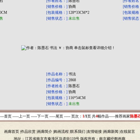
石
[作者姓名：]
陈墨石
[作者姓名
[销售价格：]
协商
[销售价格
40CM
[包装规格：]
128*33CM*2
[包装规格
售
[销售状态：]
未出售
[销售状态
[作品名称：]
书法
[作品编号：]
2868
[作者姓名：]
陈墨石
[销售价格：]
协商
[包装规格：]
116*54CM
[销售状态：]
未出售
----首页 -----上一页
-----下一页 -----尾页 -----
页次：
1
/1
页 共
4
幅作品-----
推荐画家
陈墨
画廊首页
|
作品欣赏
|
画廊简介
|
购画流程
|
联系我们
|
友情链接
|
画廊新闻
|
在线留言
地址：江苏省南京市秦淮区马道街119号 版权所有：南京藏经阁画廊