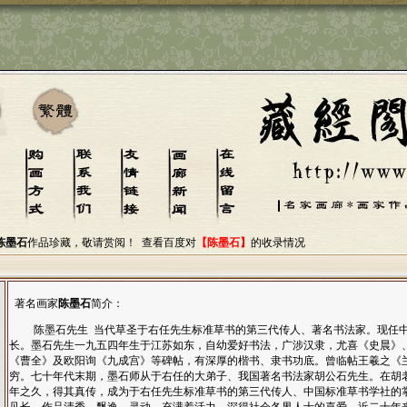
陈墨石
作品珍藏，敬请赏阅！
查看百度对
【陈墨石】
的收录情况
著名画家
陈墨石
简介：
陈墨石先生 当代草圣于右任先生标准草书的第三代传人、著名书法家。现任
长。墨石先生一九五四年生于江苏如东，自幼爱好书法，广涉汉隶，尤喜《史晨》
《曹全》及欧阳询《九成宫》等碑帖，有深厚的楷书、隶书功底。曾临帖王羲之《
穷。七十年代末期，墨石师从于右任的大弟子、我国著名书法家胡公石先生。在胡
年之久，得其真传，成为于右任先生标准草书的第三代传人、中国标准草书学社的