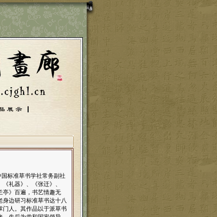
中国标准草书学社常务副社
、《礼器》、《张迁》、
兰亭》百遍，书艺情趣无
老身边研习标准草书达十八
掌门人。其作品以于派草书