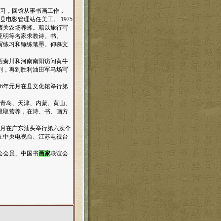
学习，回馆从事书画工作，
县电影管理站任美工。 1975
县西关农场养蜂。藉以旅行写
亚明等名家求教诗、书、
写练习和锤练笔墨。仰慕文
陕西秦川和河南南阳访问黄牛
剖，再到胜利油田军马场写
86年元月在县文化馆举行第
、青岛、天津、内蒙、黄山、
吸取营养，在诗、书、画方
年2月在广东汕头举行第六次个
在中央电视台、江苏电视台
会会员、中国书
画家
联谊会