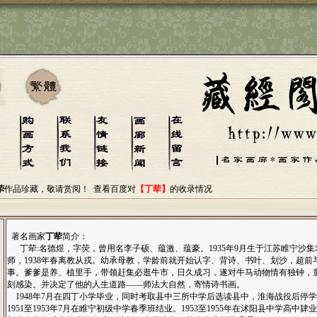
荦
作品珍藏，敬请赏阅！
查看百度对
【丁荦】
的收录情况
著名画家
丁荦
简介：
丁荦:名德煜，字荧，曾用名李子硕、蕴激、蕴豪。1935年9月生于江苏睢宁沙
师，1938年春离教从戎。幼承母教，学龄前就开始认字、背诗、书叶、划沙，超前
事。爹爹是养、植里手，带领赶集必逛牛市，日久成习，遂对牛马动物情有独钟，
刻感染。并决定了他的人生道路——师法大自然，寄情诗书画。
1948年7月在四丁小学毕业，同时考取县中三所中学后选读县中，淮海战役后停
1951至1953年7月在睢宁初级中学春季班结业。1953至1955年在沭阳县中学高