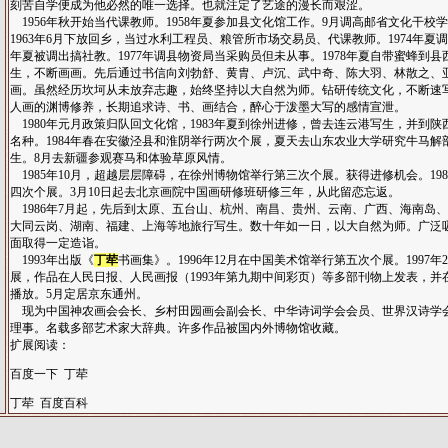
刻苦自学便成为他必然的唯一选择。也就注定了艺途的漫长而艰涩。
1956年秋开始当代课教师。1958年夏参加县文化馆工作。9月调高邮省文化干校
1963年6月下放回乡，当过水利工程员、粮管所市场交易员、代课教师。1974年夏调
年夏被调出搞社教。1977年调县物资局当采购员但未从事。1978年夏自带蜜蜂到
生，不断画画。先后通过书信向刘勃舒、黄胄、卢沉、武中奇、陈大羽、林散之、
画。虽然经历坎坷从未放弃志趣，始终坚持以大自然为师。钻研传统文化，不断速
人画的渊博修养，长期追求诗、书、画结合，醉心于泼墨大写的感情宣泄。
1980年元月政策归队回文化馆，1983年夏到徐州进修，曾去连云港写生，并到
名种。1984年春在安徽泾县和淮阴举行两次个展，夏天去山东农业大学研究牛马解
生。8月去新疆参观赛马和体验草原风情。
1985年10月，超越层层障碍，在徐州博物馆举行第三次个展。获得进修机会。19
四次个展。3月10日起去北京画院中国画研修班研修三年，从此留恋忘返。
1986年7月起，先后到太原、五台山、杭州、南昌、贵州、云南、广西、海南岛
大同云岗、湖南、福建、上海等地旅行写生。数十年如一日，以大自然为师。广泛
面取得一定造诣。
1993年出版《
丁荦
书画集》。1996年12月在中国美术馆举行第五次个展。1997
展，作品在人民日报、人民画报（1993年第九期中间彩页）等多部刊物上发表，并
播放。5月定居京东通州。
现为中国神农画会会长、乡村田园画会副会长、中华诗词学会会员、世界汉诗学
理事。名载多部艺术家大辞典。许多作品被国内外博物馆收藏。
扩展阅读：
百度一下 丁荦
丁荦 百度百科