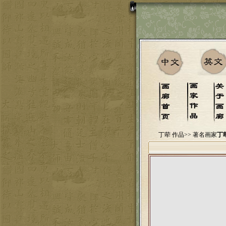
丁荦 作品>>
著名画家
丁