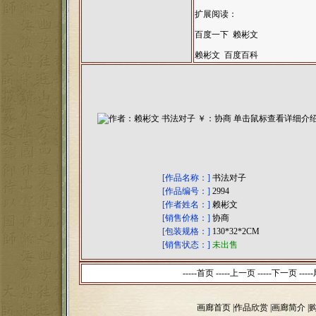
扩展阅读：
百度一下 赖彬文
赖彬文 百度百科
[作品名称：]
书法对子
[作品编号：]
2994
[作者姓名：]
赖彬文
[销售价格：]
协商
[包装规格：]
130*32*2CM
[销售状态：]
未出售
-----首页 -----上一页
-----下一页 -----
画廊首页
|
作品欣赏
|
画廊简介
|