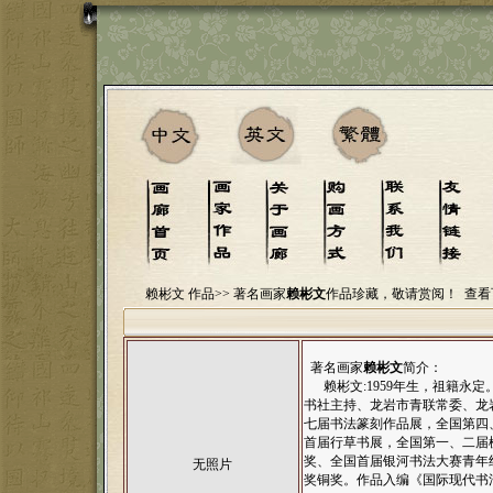
赖彬文 作品>>
著名画家
赖彬文
作品珍藏，敬请赏阅！
查看
著名画家
赖彬文
简介：
赖彬文:1959年生，祖籍永
书社主持、龙岩市青联常委、龙
七届书法篆刻作品展，全国第四
首届行草书展，全国第一、二届
奖、全国首届银河书法大赛青年
无照片
奖铜奖。作品入编《国际现代书