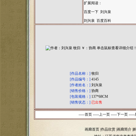
扩展阅读：
百度一下 刘兴泉
刘兴泉 百度百科
[作品名称：]
牧归
[作品编号：]
4145
[作者姓名：]
刘兴泉
[销售价格：]
协商
[包装规格：]
137*68CM
[销售状态：]
已出售
-----首页 -----上一页
-----下一页 -----
画廊首页
|
作品欣赏
|
画廊简介
|