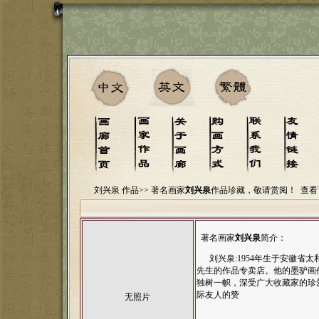
刘兴泉 作品>>
著名画家
刘兴泉
作品珍藏，敬请赏阅！
查看
著名画家
刘兴泉
简介：
刘兴泉:1954年生于安徽省太
先生的作品专卖店。他的墨驴画
独树一帜，深受广大收藏家的珍
际友人的赞
无照片