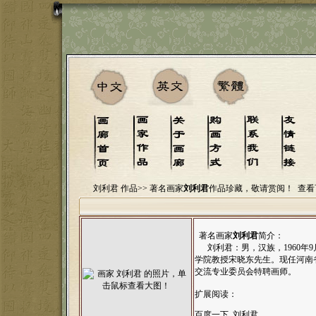
刘利君 作品>>
著名画家
刘利君
作品珍藏，敬请赏阅！
查看
著名画家
刘利君
简介：
刘利君：男，汉族，1960年
学院教授宋晓东先生。现任河南
交流专业委员会特聘画师。
扩展阅读：
百度一下 刘利君