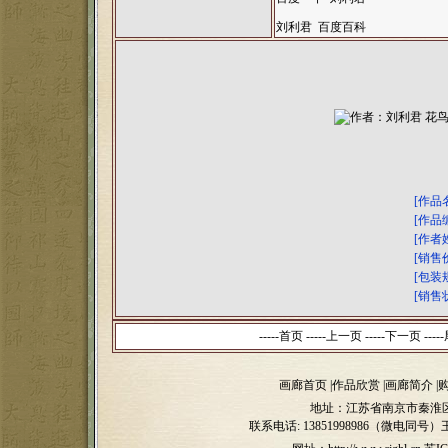
刘利君 百度百科
[作品
[作品
[作者
[销售
[包装
[销售
-----首页 -----上一页
-----下一页 -----
画廊首页
|
作品欣赏
|
画廊简介
|
地址：江苏省南京市秦淮区
联系电话:
13851998986（微电同号）