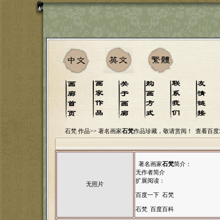
石梵 作品>>
著名画家
石梵
作品珍藏，敬请赏阅！
查看百度
著名画家
石梵
简介：
无作者简介
扩展阅读：
无照片
百度一下 石梵
石梵 百度百科