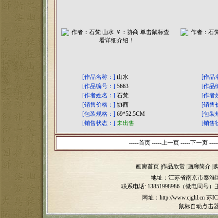
[作品名称：]
山水
[作品
[作品编号：]
5663
[作品
[作者姓名：]
石梵
[作者
[销售价格：]
协商
[销售
[包装规格：]
69*52.5CM
[包装
[销售状态：]
未出售
[销售
-----首页 -----上一页
-----下一页 ----
画廊首页
|
作品欣赏
|
画廊简介
|
地址：江苏省南京市秦淮区
联系电话:
13851998986（微电同号）
网址：http://www.cjghl.cn
苏IC
鼠标自动点击