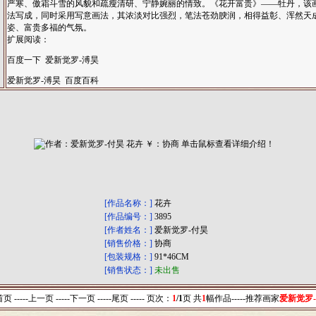
严寒、傲霜斗雪的风貌和疏瘦清研、宁静婉丽的情致。《花开富贵》——牡丹，该画
法写成，同时采用写意画法，其浓淡对比强烈，笔法苍劲腴润，相得益彰、浑然天
姿、富贵多福的气氛。
扩展阅读：
百度一下 爱新觉罗-溥昊
爱新觉罗-溥昊 百度百科
[作品名称：]
花卉
[作品编号：]
3895
[作者姓名：]
爱新觉罗-付昊
[销售价格：]
协商
[包装规格：]
91*46CM
[销售状态：]
未出售
-首页 -----上一页
-----下一页 -----尾页 -----
页次：
1
/1
页 共
1
幅作品-----
推荐画家
爱新觉罗