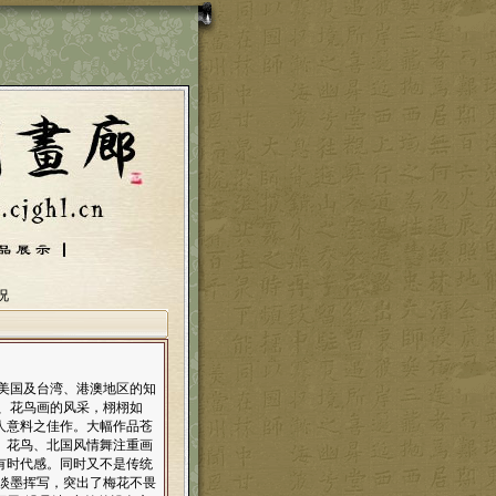
况
、美国及台湾、港澳地区的知
、花鸟画的风采，栩栩如
人意料之佳作。大幅作品苍
、花鸟、北国风情舞注重画
有时代感。同时又不是传统
淡墨挥写，突出了梅花不畏