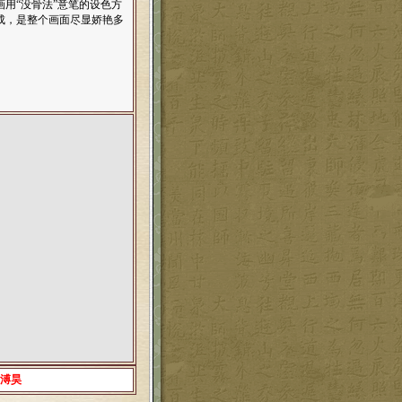
用“没骨法”意笔的设色方
成，是整个画面尽显娇艳多
-溥昊