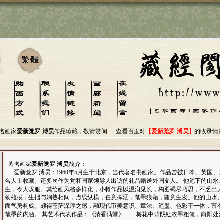
名画家
爱新觉罗-溥昊
作品珍藏，敬请赏阅！
查看百度对
【爱新觉罗-溥昊】
的收录情
著名画家
爱新觉罗-溥昊
简介：
爱新觉罗.溥昊：1960年5月生于北京，当代著名书画家。作品曾被日本、英国
名人士收藏。还多次作为党和国家领导人出访的礼品赠送外国友人。 他笔下的山水
生，令人叹服。其绘画风格多样化，小幅作品以温润见长，构图竭尽巧思，不乏出
劲雄拔，生拙与娴熟相间，点线纵横，任意挥洒，笔墨狼藉，随意生发。他的山水
面气势构成。颇得苍茫深厚之感，融现代审美意识、章法、笔墨、色彩于一体，富
笔墨的内涵。 其艺术代表作品：《清香满堂》——梅花中背阴处浓墨粗笔，向阳处