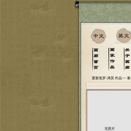
爱新觉罗-溥昊 作品>>
著
无照片