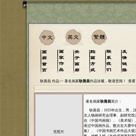
耿善昌 作品>>
著名画家
耿善昌
作品珍藏，敬请赏阅！
查看
著名画家
耿善昌
简介：
耿善昌：1935年出生，男，
京人物画研究会理事、副研究馆
在《中国书画报》、《美术报》
表过中国画作品。数次在大赛中
集》、《中国书画艺术作品大观
无照片