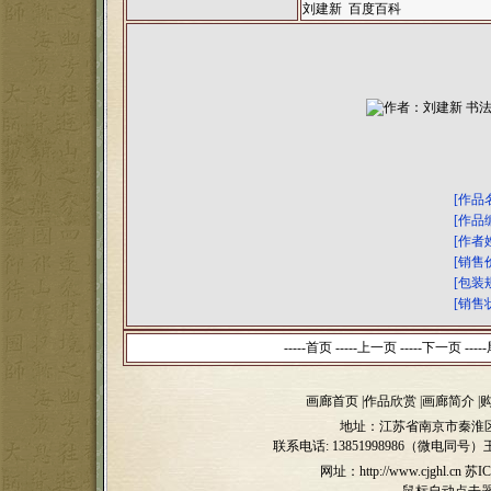
刘建新 百度百科
[作品
[作品
[作者
[销售
[包装
[销售
-----首页 -----上一页
-----下一页 -----
画廊首页
|
作品欣赏
|
画廊简介
|
地址：江苏省南京市秦淮区
联系电话:
13851998986（微电同号）
网址：http://www.cjghl.cn
苏IC