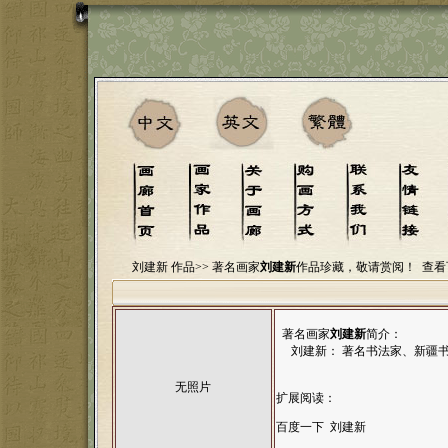
刘建新 作品>>
著名画家
刘建新
作品珍藏，敬请赏阅！
查看
著名画家
刘建新
简介：
刘建新： 著名书法家、新疆书
无照片
扩展阅读：
百度一下 刘建新