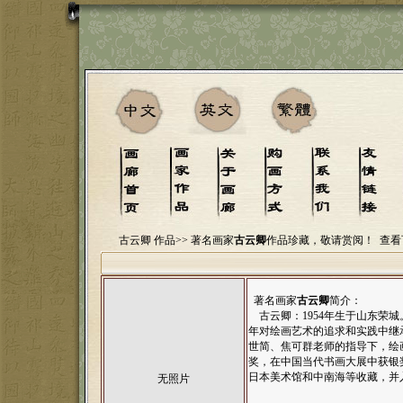
古云卿 作品>>
著名画家
古云卿
作品珍藏，敬请赏阅！
查看
著名画家
古云卿
简介：
古云卿：1954年生于山东荣城
年对绘画艺术的追求和实践中继
世简、焦可群老师的指导下，绘
奖，在中国当代书画大展中获银
日本美术馆和中南海等收藏，并
无照片