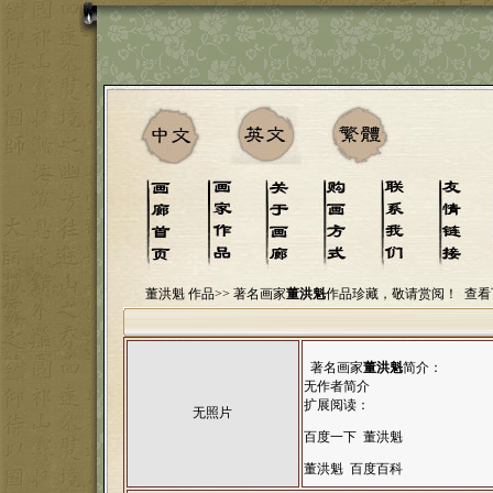
董洪魁 作品>>
著名画家
董洪魁
作品珍藏，敬请赏阅！
查看
著名画家
董洪魁
简介：
无作者简介
扩展阅读：
无照片
百度一下 董洪魁
董洪魁 百度百科