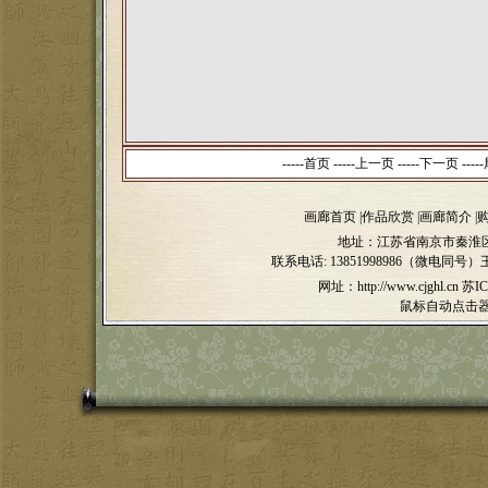
-----
首页
-----
上一页
-----下一页 -----
画廊首页
|
作品欣赏
|
画廊简介
|
地址：江苏省南京市秦淮区
联系电话:
13851998986（微电同号）
网址：http://www.cjghl.cn
苏IC
鼠标自动点击