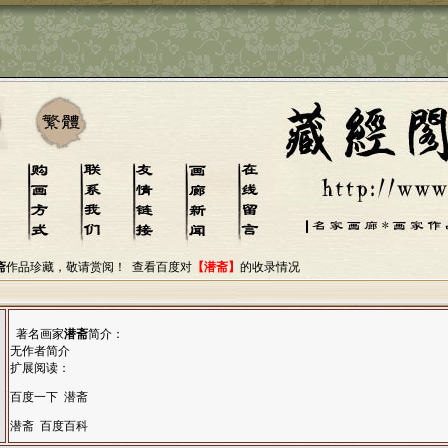
斋
作品珍藏，敬请赏阅！
查看百度对
【潜斋】
的收录情况
著名画家
潜斋
简介：
无作者简介
扩展阅读：
百度一下 潜斋
潜斋 百度百科