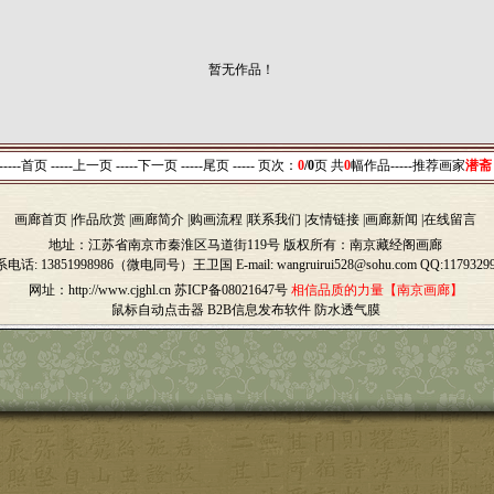
暂无作品！
-----
首页
-----
上一页
-----下一页 -----尾页 -----
页次：
0
/0
页 共
0
幅作品-----
推荐画家
潜斋
画廊首页
|
作品欣赏
|
画廊简介
|
购画流程
|
联系我们
|
友情链接
|
画廊新闻
|
在线留言
地址：江苏省南京市秦淮区马道街119号 版权所有：南京藏经阁画廊
系电话:
13851998986（微电同号）
王卫国 E
-
mail: wangruirui528@sohu.com QQ:1179329
网址：http://www.cjghl.cn
苏ICP备08021647号
相信品质的力量【南京画廊】
鼠标自动点击器
B2B信息发布软件
防水透气膜