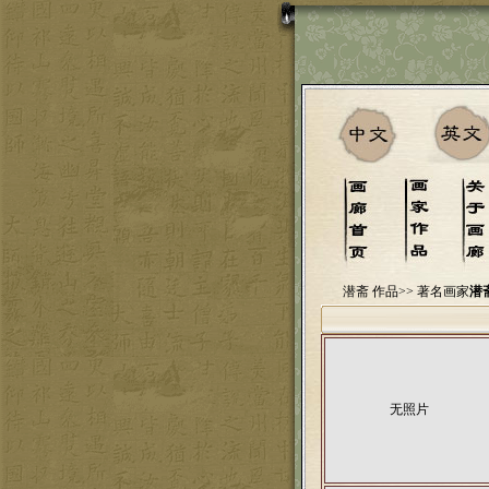
潜斋 作品>>
著名画家
潜
无照片