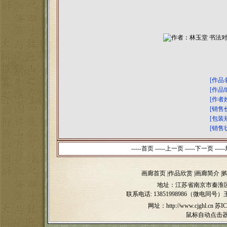
[作品
[作品
[作者
[销售
[包装
[销售
-----首页 -----上一页
-----下一页 -----
画廊首页
|
作品欣赏
|
画廊简介
|
地址：江苏省南京市秦淮区
联系电话:
13851998986（微电同号）
网址：http://www.cjghl.cn
苏IC
鼠标自动点击