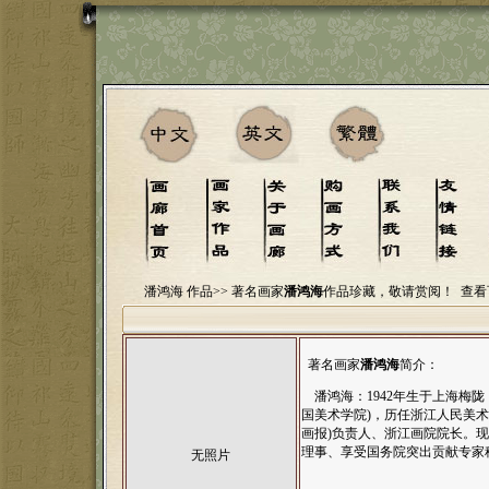
潘鸿海 作品>>
著名画家
潘鸿海
作品珍藏，敬请赏阅！
查看
著名画家
潘鸿海
简介：
潘鸿海：1942年生于上海梅陇，
国美术学院)，历任浙江人民美术
画报)负责人、浙江画院院长。
理事、享受国务院突出贡献专家
无照片