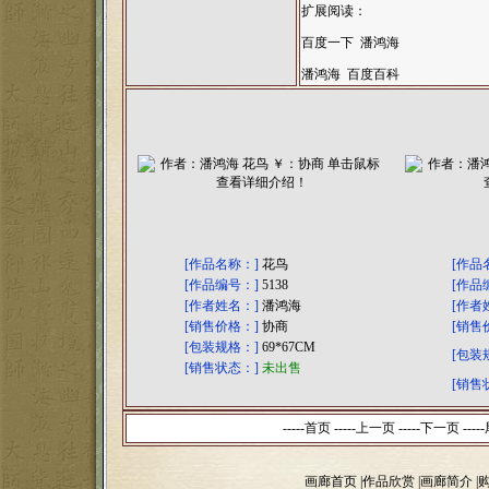
扩展阅读：
百度一下 潘鸿海
潘鸿海 百度百科
[作品名称：]
花鸟
[作品
[作品编号：]
5138
[作品
[作者姓名：]
潘鸿海
[作者
[销售价格：]
协商
[销售
[包装规格：]
69*67CM
[包装
[销售状态：]
未出售
[销售
-----首页 -----上一页
-----下一页 -----
画廊首页
|
作品欣赏
|
画廊简介
|