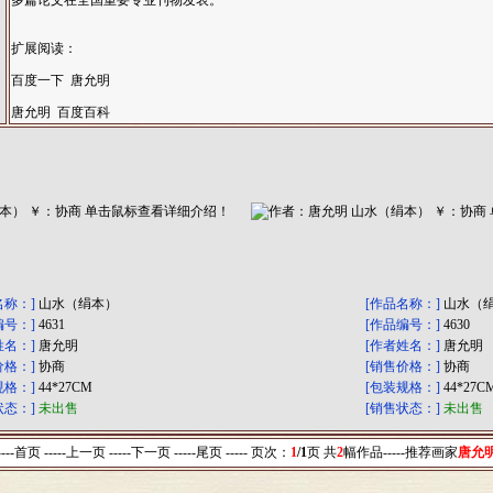
多篇论文在全国重要专业刊物发表。
扩展阅读：
百度一下 唐允明
唐允明 百度百科
名称：]
山水（绢本）
[作品名称：]
山水（
编号：]
4631
[作品编号：]
4630
姓名：]
唐允明
[作者姓名：]
唐允明
价格：]
协商
[销售价格：]
协商
规格：]
44*27CM
[包装规格：]
44*27C
状态：]
未出售
[销售状态：]
未出售
----首页 -----上一页
-----下一页 -----尾页 -----
页次：
1
/1
页 共
2
幅作品-----
推荐画家
唐允