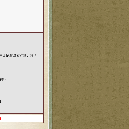
绢本）
M
明