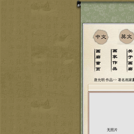
唐允明 作品>>
著名画家
无照片