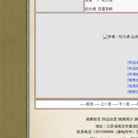
百度一下 纪小虎
纪小虎 百度百科
[作品
[作品
[作者
[销售
[包装
[销售
-----首页 -----上一页
-----下一页 -----
画廊首页
|
作品欣赏
|
画廊简介
|
地址：江苏省南京市秦淮区
联系电话:
13851998986（微电同号）