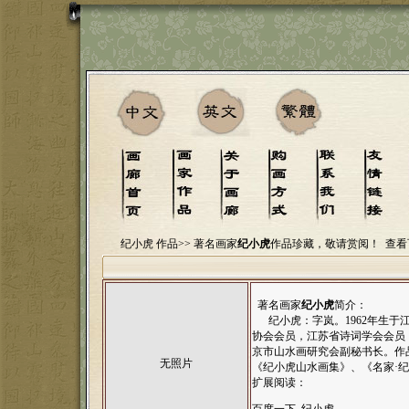
纪小虎 作品>>
著名画家
纪小虎
作品珍藏，敬请赏阅！
查看
著名画家
纪小虎
简介：
纪小虎：字岚。1962年生于
协会会员，江苏省诗词学会会员
京市山水画研究会副秘书长。作品
无照片
《纪小虎山水画集》、《名家·
扩展阅读：